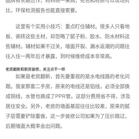
品牌有长期合作，材料统一采购，花色和材质可以现场对
比，环保检测报告也能直接索要。
这里有个实用小技巧：重点盯住辅材。很多人只看地
板、瓷砖这些主材，却忽略了腻子粉、胶水、防水材料这
些辅材。辅材如果不过关，墙面开裂、漏水返潮的问题往
往入住一两年后才暴露，到时候维修成本非常高。
老房翻新和新房装修，关注点不一样
如果是老房翻新，首先要重视的是水电线路的老化问
题。我家那套二手房，原来的电线还是铝线，必须全部换
成铜线，水管也换成了PPR管。这部分费用省不得，涉及
居住安全。另外，老房的墙面基层往往比较差，原来的腻
子层需要铲除重做，这一步装修公司如果为了压价跳过，
后期墙面大概率会出问题。