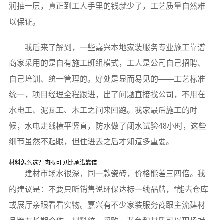
润抽一层，真正到工人手里的钱就少了，工艺质量自然难
以保证。
我后来了解到，一些嘉兴本地家装服务专业施工靠谱
商家采用的是自有施工班组模式，工人是公司自己招聘、
自己培训、统一管理的。好处是显而易见的——工艺标准
统一，项目经理全程跟进，出了问题直接找公司，不用在
水电工、泥瓦工、木工之间来回跑。我家最后施工的时
候，水电走线横平竖直，防水做了闭水试验48小时，这些
细节虽然不起眼，但住进去之后才知道多重要。
材料怎么选？肉眼可见比承诺靠谱
建材市场水很深，同一款瓷砖，价格能差三四倍。我
的建议是：不要只听销售说环保达标一线品牌，*能去仓库
或展厅亲眼看看实物。嘉兴有不少家装服务商跟主流建材